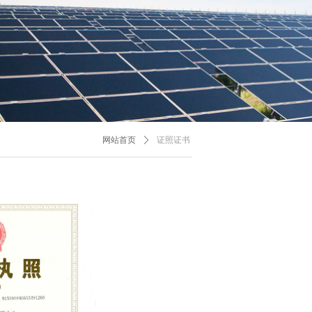
网站首页
ꄲ
证照证书