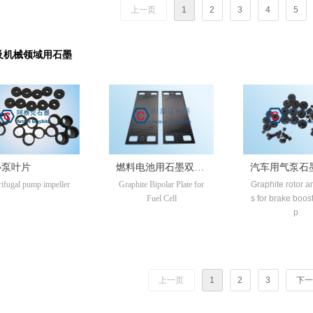
上一页
1
2
3
4
5
及机械领域用石墨
心泵叶片
燃料电池用石墨双极
汽车用气泵石
rifugal pump impeller
Graphite Bipolar Plate for
Graphite rotor 
板
Fuel Cell
s for brake boo
p
上一页
1
2
3
下一