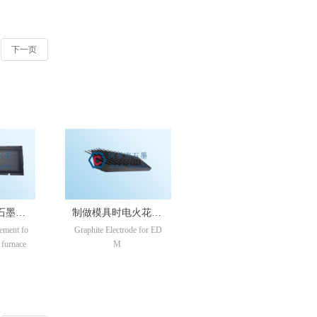
下一页
石墨发
制做模具时电火花放
lement fo
Graphite Electrode for ED
电加工用的石墨电极
l furnace
M