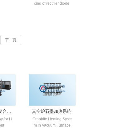
cing of rectifier diode
下一页
复合材
真空炉石墨加热系统
y for H
Graphite Heating Syste
ent
m in Vacuum Furnace