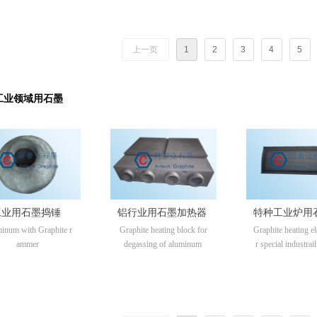
上一页
1
2
3
4
5
工业领域用石墨
工业用石墨捣锤
铝行业用石墨加热器
特种工业炉用
inum with Graphite r
Graphite heating block for
Graphite heating e
热体
ammer
degassing of aluminum
r special industrai