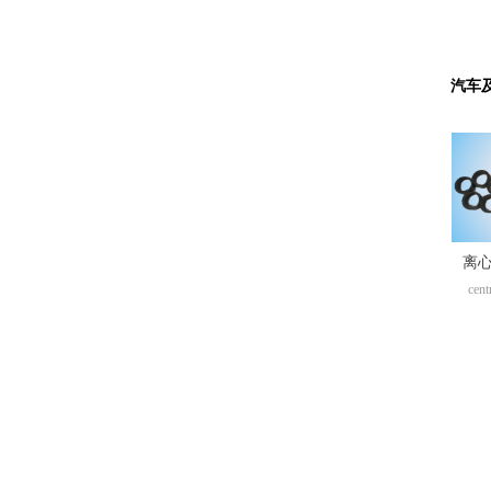
汽车
离
cent