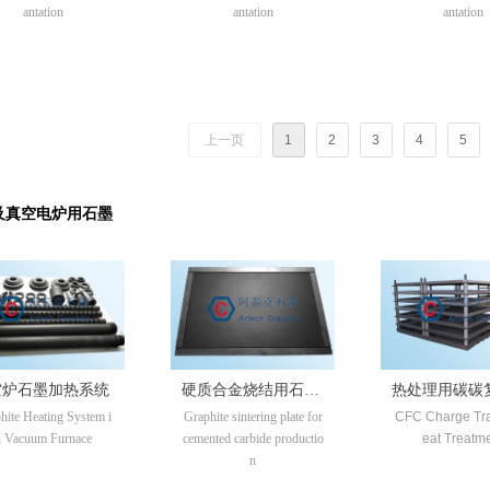
antation
antation
antation
上一页
1
2
3
4
5
及真空电炉用石墨
空炉石墨加热系统
硬质合金烧结用石墨
热处理用碳碳
hite Heating System i
Graphite sintering plate for
CFC Charge Tra
烧结板
料装料架
n Vacuum Furnace
cemented carbide productio
eat Treatm
n