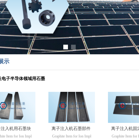
展示
及电子半导体领域用石墨
子注入机用石墨块
离子注入机石墨部件
离子注入机固
hite Item for Ion Impl
Graphite Item for Ion Impl
Graphite Item for 
墨部件