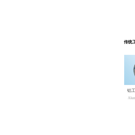
传统
铝
Alum