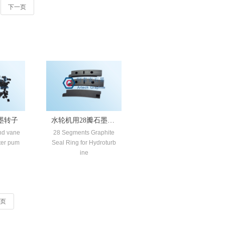
下一页
墨转子
水轮机用28瓣石墨分
and vane
28 Segments Graphite
瓣密封环
ster pum
Seal Ring for Hydroturb
ine
页