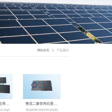
网站首页
ꄲ
产品展示
定用石
整流二极管用石墨模
Ion Impl
Graphite mlod for produ
具